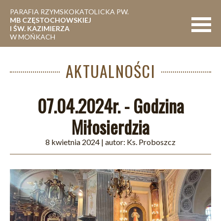
PARAFIA RZYMSKOKATOLICKA PW.
MB CZĘSTOCHOWSKIEJ
Nawigac
I ŚW. KAZIMIERZA
W MOŃKACH
AKTUALNOŚCI
07.04.2024r. - Godzina
Miłosierdzia
8 kwietnia 2024
| autor:
Ks. Proboszcz