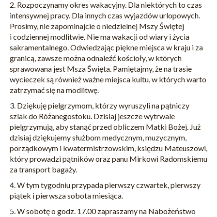
2.
Rozpoczynamy okres wakacyjny. Dla niektórych to czas
intensywnej pracy. Dla innych czas wyjazdów urlopowych.
Prosimy, nie zapominajcie o niedzielnej Mszy Świętej
i codziennej modlitwie. Nie ma wakacji od wiary i życia
sakramentalnego. Odwiedzając piękne miejsca w kraju i za
granicą, zawsze można odnaleźć kościoły, w których
sprawowana jest Msza Święta. Pamiętajmy, że na trasie
wycieczek są również ważne miejsca kultu, w których warto
zatrzymać się na modlitwę.
3. Dziękuję pielgrzymom, którzy wyruszyli na pątniczy
szlak do Różanegostoku. Dzisiaj jeszcze wytrwale
pielgrzymują, aby stanąć przed obliczem Matki Bożej. Już
dzisiaj dziękujemy służbom medycznym, muzycznym,
porządkowym i kwatermistrzowskim, księdzu Mateuszowi,
który prowadzi pątników oraz panu Mirkowi Radomskiemu
za transport bagaży.
4. W tym tygodniu przypada pierwszy czwartek, pierwszy
piątek i pierwsza sobota miesiąca.
5. W sobotę o godz. 17.00 zapraszamy na Nabożeństwo