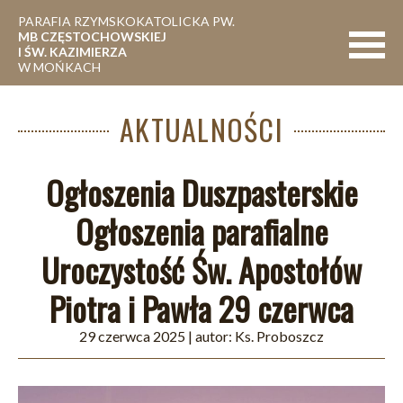
PARAFIA RZYMSKOKATOLICKA PW.
MB CZĘSTOCHOWSKIEJ
Nawigac
I ŚW. KAZIMIERZA
W MOŃKACH
AKTUALNOŚCI
Ogłoszenia Duszpasterskie
Ogłoszenia parafialne
Uroczystość Św. Apostołów
Piotra i Pawła 29 czerwca
29 czerwca 2025
| autor:
Ks. Proboszcz