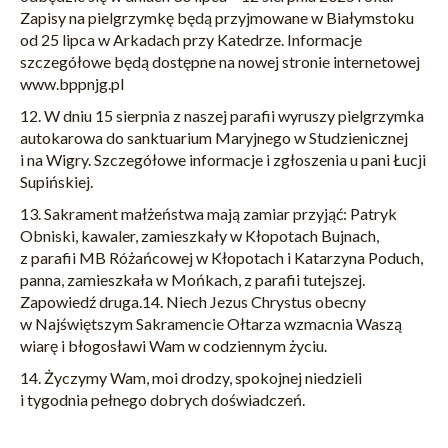
Zapisy na pielgrzymkę będą przyjmowane w Białymstoku
od 25 lipca w Arkadach przy Katedrze. Informacje
szczegółowe będą dostępne na nowej stronie internetowej
www.bppnjg.pl
12. W dniu 15 sierpnia z naszej parafii wyruszy pielgrzymka
autokarowa do sanktuarium Maryjnego w Studzienicznej
i na Wigry. Szczegółowe informacje i zgłoszenia u pani Łucji
Supińskiej.
13. Sakrament małżeństwa mają zamiar przyjąć: Patryk
Obniski, kawaler, zamieszkały w Kłopotach Bujnach,
z parafii MB Różańcowej w Kłopotach i Katarzyna Poduch,
panna, zamieszkała w Mońkach, z parafii tutejszej.
Zapowiedź druga.14. Niech Jezus Chrystus obecny
w Najświętszym Sakramencie Ołtarza wzmacnia Waszą
wiarę i błogosławi Wam w codziennym życiu.
14. Życzymy Wam, moi drodzy, spokojnej niedzieli
i tygodnia pełnego dobrych doświadczeń.