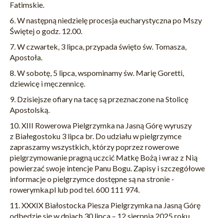
Fatimskie.
6. W następną niedzielę procesja eucharystyczna po Mszy
Świętej o godz. 12.00.
7. W czwartek, 3 lipca, przypada święto św. Tomasza,
Apostoła.
8. W sobotę, 5 lipca, wspominamy św. Marię Goretti,
dziewicę i męczennicę.
9. Dzisiejsze ofiary na tacę są przeznaczone na Stolicę
Apostolską.
10. XIII Rowerowa Pielgrzymka na Jasną Górę wyruszy
z Białegostoku 3 lipca br. Do udziału w pielgrzymce
zapraszamy wszystkich, którzy poprzez rowerowe
pielgrzymowanie pragną uczcić Matkę Bożą i wraz z Nią
powierzać swoje intencje Panu Bogu. Zapisy i szczegółowe
informacje o pielgrzymce dostępne są na stronie -
rowerymka.pl lub pod tel. 600 111 974.
11. XXXIX Białostocka Piesza Pielgrzymka na Jasną Górę
odbędzie się w dniach 30 lipca – 12 sierpnia 2025 roku.